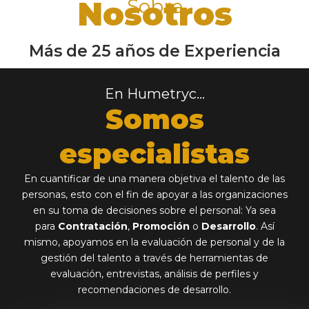
Nosotros
Sobre
Más de 25 años de Experiencia
En Humetryc...
Somos
especialistas
En cuantificar de una manera objetiva el talento de las
personas, esto con el fin de apoyar a las organizaciones
en su toma de decisiones sobre el personal: Ya sea
para
Contratación
,
Promoción
o
Desarrollo
. Así
mismo, apoyamos en la evaluación de personal y de la
gestión del talento a través de herramientas de
evaluación, entrevistas, análisis de perfiles y
recomendaciones de desarrollo.