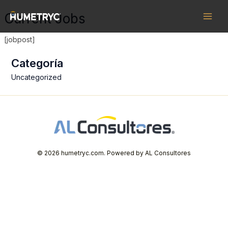
Ir
Main
Current Jobs
al
Men
contenido
[jobpost]
Categoría
Uncategorized
© 2026 humetryc.com. Powered by AL Consultores